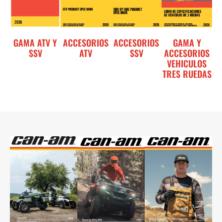
GAMA ATV Y
ACCESORIOS
ACCESORIOS
GAMA Y
SSV
ATV
SSV
ACCESORIOS
VEHICULOS
TRES RUEDAS