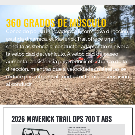
360 GRADOS DE MÚSCULO
Conocido por su innovadora e informativa dirección
asistida dinámica, el Maverick Trail ofrece una
sencilla asistencia al conductor, adaptando el nivel a
la velocidad del vehículo. A velocidad de paseo
aumenta la asistencia para reducir el esfuerzo de la
dirección, mientras que a velocidades más altas se
reduce para ofrecer al conductor la mejor sensación
al conducir.