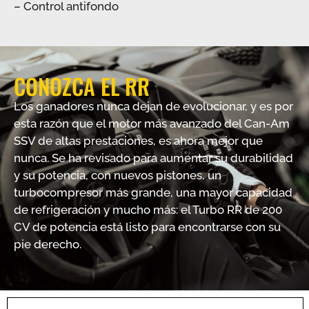
– Control antifondo
CONOZCA EL RR
Los ganadores nunca dejan de evolucionar, y es por
esta razón que el motor más avanzado del Can-Am
SSV de altas prestaciones, es ahora mejor que
nunca. Se ha revisado para aumentar su durabilidad
y su potencia, con nuevos pistones, un
turbocompresor más grande, una mayor capacidad
de refrigeración y mucho más: el Turbo RR de 200
CV de potencia está listo para encontrarse con su
pie derecho.