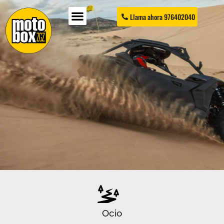
Llama ahora 976402040
Ocio