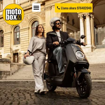
Llama ahora 976402040