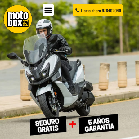
Llama ahora 976402040