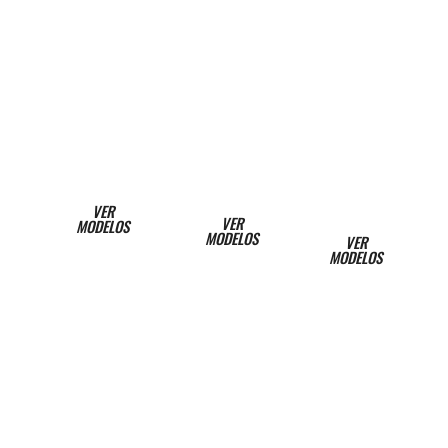
cc
cc
Múevete
por la
Conducción
Personalidad,
ciudad de
ágil,
diseño
forma ágil
seguridad y
deportivo
y segura
muy
y confort
confortable
VER
VER
MODELOS
MODELOS
VER
MODELOS
400 cc
500 cc