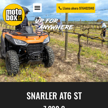
Llama ahora 976402040
SNARLER AT6 ST