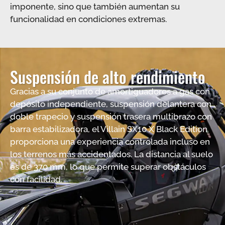
imponente, sino que también aumentan su
funcionalidad en condiciones extremas.
Suspensión de alto rendimiento
Gracias a su conjunto de amortiguadores a gas con
depósito independiente, suspensión delantera con
doble trapecio y suspensión trasera multibrazo con
barra estabilizadora, el Villain SX10 X Black Edition
proporciona una experiencia controlada incluso en
los terrenos más accidentados. La distancia al suelo
es de 370 mm, lo que permite superar obstáculos
con facilidad.