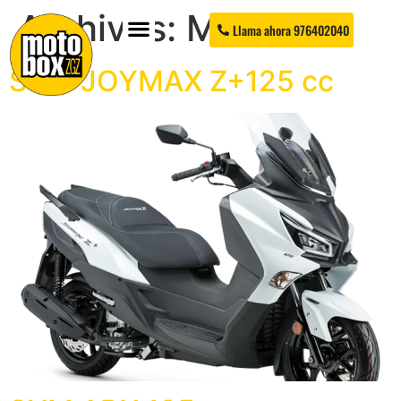
Archivos:
Motos
Llama ahora 976402040
SYM JOYMAX Z+125 cc