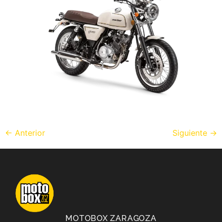
←
Anterior
Siguiente
→
MOTOBOX ZARAGOZA